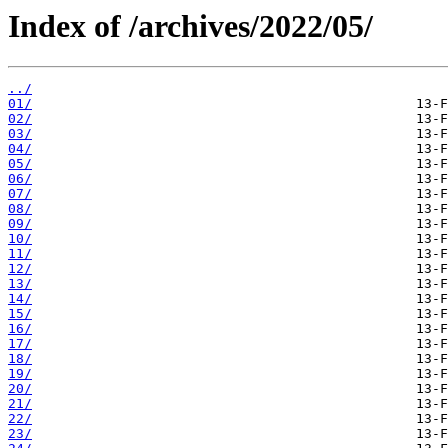
Index of /archives/2022/05/
../
01/
02/
03/
04/
05/
06/
07/
08/
09/
10/
11/
12/
13/
14/
15/
16/
17/
18/
19/
20/
21/
22/
23/