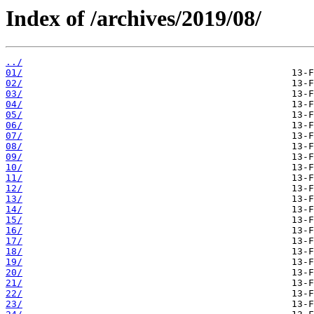
Index of /archives/2019/08/
../
01/
02/
03/
04/
05/
06/
07/
08/
09/
10/
11/
12/
13/
14/
15/
16/
17/
18/
19/
20/
21/
22/
23/